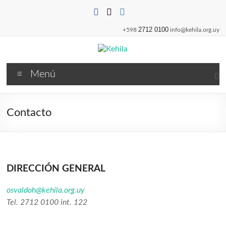
Saltar
al
contenido
2712 0100
+598
info@kehila.org.uy
Kehila
Menú
Contacto
DIRECCIÓN GENERAL
osvaldoh@kehila.org.uy
Tel. 2712 0100 int. 122